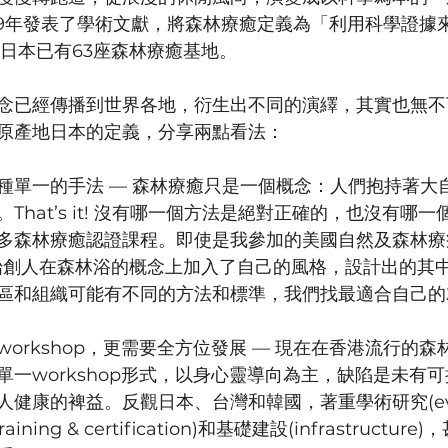
09年發表了學術文獻，將森林療癒定義為「利用科學證據
，日本已有63座森林療癒基地。
念已經傳播到世界各地，衍生出不同的演繹，其實也無不
原產地日本的定義，分享兩點看法：
種單一的手法 — 森林療癒只是一個概念：人們抱持著大
That’s it! 沒有哪一個方法是絕對正確的，也沒有哪
多森林療癒認證課程。即使是我參加的美國自然及森林療
協會始創人在森林浴的概念上加入了自己的風格，設計出的其
區和組織可能有不同的方法和標準，我們找最適合自己的
orkshop，更需要全方位發展 — 現在在香港流行的
單一workshop形式，以身心靈導向為主，缺陷是未有
健康的裨益。反觀日本、台灣和韓國，著重學術研究(evid
aining & certification)和基礎建設(infrastructu