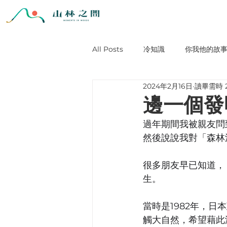
All Posts
冷知識
你我他的故
2024年2月16日
讀畢需時 
邊一個發
過年期間我被親友問
然後說說我對「森林
很多朋友早已知道，
生。
當時是1982年，日
觸大自然，希望藉此