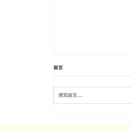
留言
撰寫留言......
探索森林浴：安全與療癒並存
的自然體驗